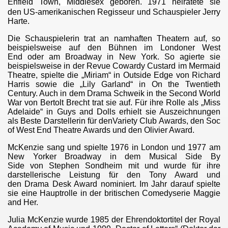
Enfield Town
,
Middlesex geboren. 1971 heiratete sie
den US-amerikanischen Regisseur und Schauspieler Jerry
Harte.
Die Schauspielerin trat an namhaften Theatern auf, so
beispielsweise auf den Bühnen im Londoner West
End oder am Broadway in New York. So agierte sie
beispielsweise in der Revue Cowardy Custard im Mermaid
Theatre, spielte die „Miriam“ in Outside Edge von Richard
Harris sowie die „Lily Garland“ in On the Twentieth
Century. Auch in dem Drama Schweik in the Second World
War von Bertolt Brecht trat sie auf. Für ihre Rolle als „Miss
Adelaide“ in Guys and Dolls erhielt sie Auszeichnungen
als Beste Darstellerin für denVariety Club Awards, den Soc
of West End Theatre Awards und den Olivier Award.
McKenzie sang und spielte 1976 in London und 1977 am
New Yorker Broadway in dem Musical Side By
Side von Stephen Sondheim mit und wurde für ihre
darstellerische Leistung für den Tony Award und
den Drama Desk Award nominiert. Im Jahr darauf spielte
sie eine Hauptrolle in der britischen Comedyserie Maggie
and Her.
Julia McKenzie wurde 1985 der Ehrendoktortitel der Royal