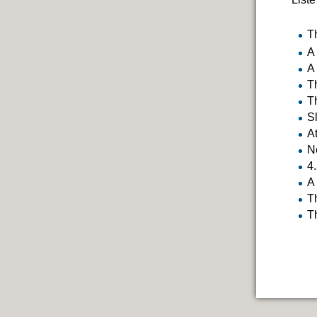
T
A
A
T
T
S
A
N
4
A
T
T