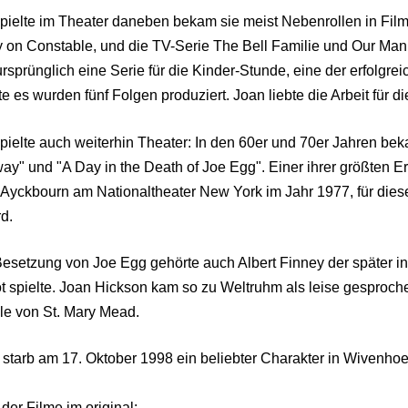
spielte im Theater daneben bekam sie meist Nebenrollen in Fil
y on Constable, und die TV-Serie The Bell Familie und Our Man i
rsprünglich eine Serie für die Kinder-Stunde, eine der erfolgrei
te es wurden fünf Folgen produziert. Joan liebte die Arbeit für 
pielte auch weiterhin Theater: In den 60er und 70er Jahren bek
ay" und "A Day in the Death of Joe Egg". Einer ihrer größten E
 Ayckbourn am Nationaltheater New York im Jahr 1977, für dies
d.
Besetzung von Joe Egg gehörte auch Albert Finney der später i
t spielte.
Joan Hickson kam so zu Weltruhm als leise gesproche
le von St. Mary Mead.
starb am 17. Oktober 1998 ein beliebter Charakter in Wivenhoe,
 der Filme im original: