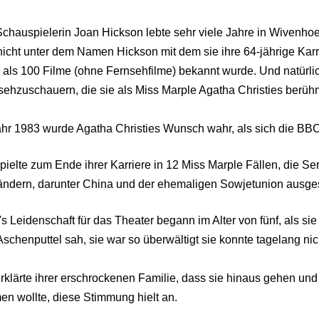
chauspielerin Joan Hickson lebte sehr viele Jahre in Wivenhoe 
nicht unter dem Namen Hickson mit dem sie ihre 64-jährige Kar
 als 100 Filme (ohne Fernsehfilme) bekannt wurde. Und natürlic
sehzuschauern, die sie als Miss Marple Agatha Christies berühm
ahr 1983 wurde Agatha Christies Wunsch wahr, als sich die BBC
pielte zum Ende ihrer Karriere in 12 Miss Marple Fällen, die S
ändern, darunter China und der ehemaligen Sowjetunion ausges
s Leidenschaft für das Theater begann im Alter von fünf, als si
schenputtel sah, sie war so überwältigt sie konnte tagelang ni
erklärte ihrer erschrockenen Familie, dass sie hinaus gehen un
en wollte, diese Stimmung hielt an.