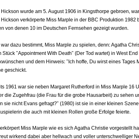
 Hickson wurde am 5. August 1906 in Kingsthorpe gebroen, war 
 Hickson verkörperte Miss Marple in der BBC Produktion 1982 b
en von denen 10 im Deutschen Fernsehen gezeigt wurden.
war dazu bestimmt, Miss Marple zu spielen, denn: Agatha Christi
m Stück "Appointment With Death" (Der Tod wartet) in West End 
kwünschen und dem Hinweis: "Ich hoffe, Du wirst eines Tages Mi
e geschickt.
its 1961 war sie neben Margaret Rutherford in Miss Marple 16 U
r die Zugehfrau (die Frau für die grobe Hausarbeit) zu sehen un
 sie nicht Evans gefragt?" (1980) ist sie in einer kleinen Szen
spielerin die auch mit kleinen Rollen große Erfolge feierte.
erkörpert Miss Marple wie es sich Agatha Christie vorgestellt 
reut wirkend dabei aber hellwach und voller unterschwelliger N