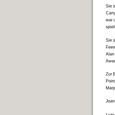
Sie 
Carr
war u
spiel
Sie s
Feew
Alan
Awar
Zur 
Poiro
Marp
Joan 
Liste