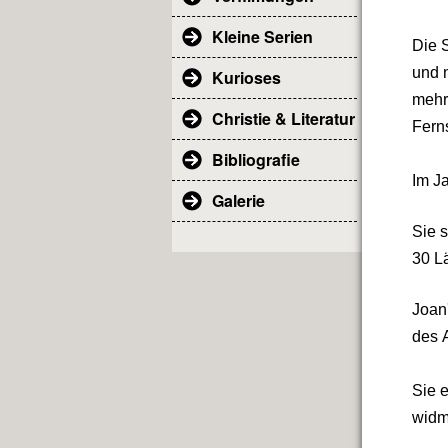
Kleine Serien
Die S
und 
Kurioses
mehr
Christie & Literatur
Fern
Bibliografie
Im J
Galerie
Sie s
30 L
Joan'
des A
Sie 
widm