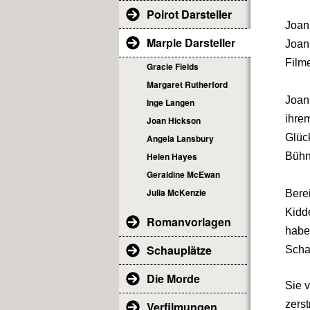
Poirot Darsteller
Joan
Marple Darsteller
Joan
Film
Gracie Fields
Margaret Rutherford
Joan 
Inge Langen
ihre
Joan Hickson
Glüc
Angela Lansbury
Helen Hayes
Bühn
Geraldine McEwan
Julia McKenzie
Bere
Kidde
Romanvorlagen
haben
Schauplätze
Schau
Die Morde
Sie v
zerst
Verfilmungen