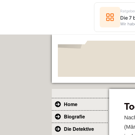
Ratgebe
Die 7
Wir hab
To
Home
Biografie
Nach
(Mär
Die Detektive