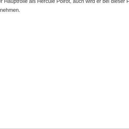
er Hauptrolle als Hercule Poirot, auch wird er bei dieser
rnehmen.