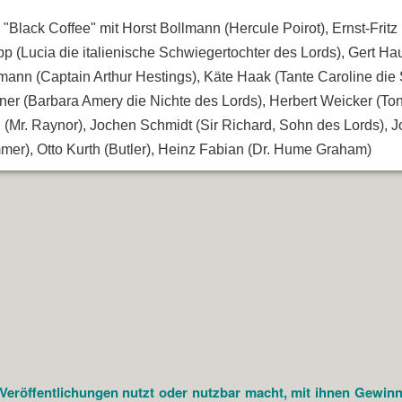
"Black Coffee" mit Horst Bollmann (Hercule Poirot), Ernst-Fritz 
pp (Lucia die italienische Schwiegertochter des Lords), Gert H
mann (Captain Arthur Hestings), Käte Haak (Tante Caroline die 
er (Barbara Amery die Nichte des Lords), Herbert Weicker (Tonio
 (Mr. Raynor), Jochen Schmidt (Sir Richard, Sohn des Lords), 
mer), Otto Kurth (Butler), Heinz Fabian (Dr. Hume Graham)
öffentlichungen nutzt oder nutzbar macht, mit ihnen Gewinne e