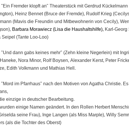
 "Ein Fremder klopft an" Theaterstück mit Gerdrud Kückelmann
ington)
, Heinz Bennet (Bruce der Fremde), Rudolf Krieg (Cecilys
emann (Mavis die Freundin und Mitbewohnerin von Cecily), Wern
son),
Barbara Morawiecz (
Lisa die Haushaltshilfe),
Karl-Georg 
 Seipel (Tante Loo-Loo)
 "Und dann gabs keines mehr" (Zehn kleine Negerlein) mit Ingri
z Haneke, Nora Minor, Rolf Boysen,
Alexander Kerst
,
Peter Frick
ze
,
Edith Volkmann
und
Mathias Hell
.
 "Mord im Pfarrhaus" nach den Motiven von Agatha Christie. Es i
ans,
ie einzige in deutscher Bearbeitung.
 wurden einige Namen geändert. In den Rollen Herbert Mensching
Griselda seine Frau), Inge Langen (als Miss Marple), Willy Sem
s (als die Tochter des Oberst)