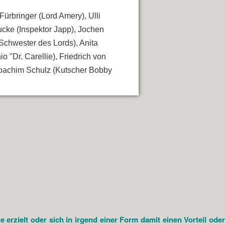
Fürbringer (Lord Amery), Ulli
aucke (Inspektor Japp), Jochen
Schwester des Lords), Anita
 "Dr. Carellie), Friedrich von
Joachim Schulz (Kutscher Bobby
rzielt oder sich in irgend einer Form damit einen Vorteil oder