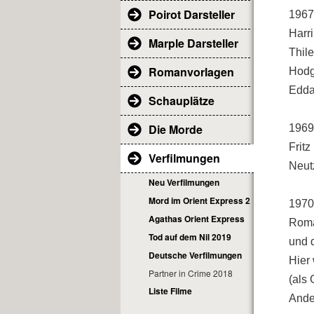
Poirot Darsteller
1967
Harr
Marple Darsteller
Thil
Romanvorlagen
Hodg
Edda
Schauplätze
Die Morde
1969
Frit
Verfilmungen
Neut
Neu Verfilmungen
Mord im Orient Express 2017
1970
Agathas Orient Express
Rom
Tod auf dem Nil 2019
und d
Deutsche Verfilmungen
Hier
Partner in Crime 2018
(als 
Liste Filme
Ander