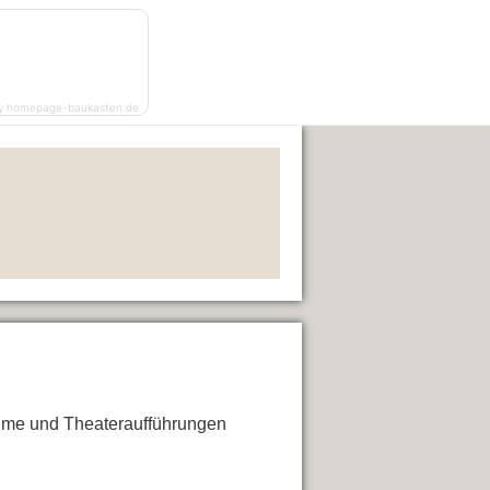
y homepage-baukasten.de
ilme und Theateraufführungen