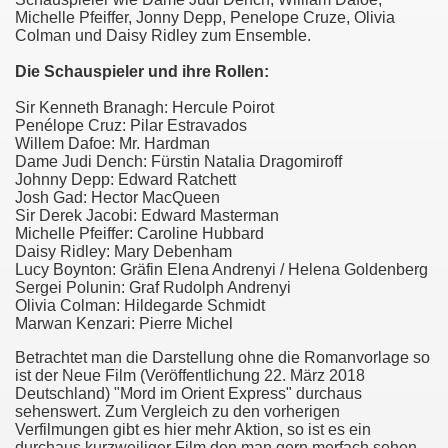
Michelle Pfeiffer, Jonny Depp, Penelope Cruze, Olivia
Colman und Daisy Ridley zum Ensemble.
Die Schauspieler und ihre Rollen:
Sir Kenneth Branagh: Hercule Poirot
Penélope Cruz
: Pilar Estravados
Willem Dafoe
: Mr. Hardman
Dame
Judi Dench
: Fürstin Natalia Dragomiroff
Johnny Depp
: Edward Ratchett
Josh Gad
: Hector MacQueen
Sir
Derek Jacobi
: Edward Masterman
Michelle Pfeiffer
: Caroline Hubbard
Daisy Ridley
: Mary Debenham
Lucy Boynton
: Gräfin Elena Andrenyi / Helena Goldenberg
Sergei Polunin
: Graf Rudolph Andrenyi
Olivia Colman
: Hildegarde Schmidt
Marwan Kenzari
: Pierre Michel
Betrachtet man die Darstellung ohne die Romanvorlage so
ist der Neue Film (Veröffentlichung 22. März 2018
Deutschland) "Mord im Orient Express" durchaus
sehenswert. Zum Vergleich zu den vorherigen
Verfilmungen gibt es hier mehr Aktion, so ist es ein
durchaus kurzweiliger Film den man gern merfach sehen