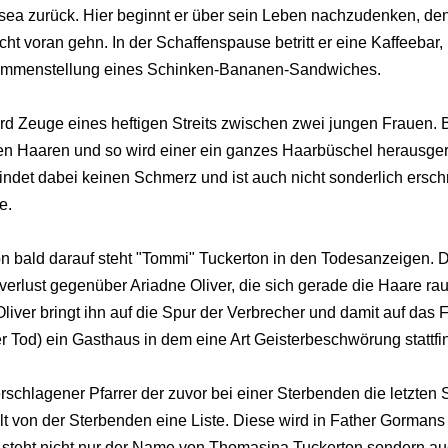
sea zurück. Hier beginnt er über sein Leben nachzudenken, den
cht voran gehn. In der Schaffenspause betritt er eine Kaffeebar, h
mmenstellung eines Schinken-Bananen-Sandwiches.
ird Zeuge eines heftigen Streits zwischen zwei jungen Frauen. B
en Haaren und so wird einer ein ganzes Haarbüschel herausge
indet dabei keinen Schmerz und ist auch nicht sonderlich erschr
e.
n bald darauf steht "Tommi" Tuckerton in den Todesanzeigen. D
erlust gegenüber Ariadne Oliver, die sich gerade die Haare rauf
liver bringt ihn auf die Spur der Verbrecher und damit auf das 
r Tod) ein Gasthaus in dem eine Art Geisterbeschwörung stattfi
erschlagener Pfarrer der zuvor bei einer Sterbenden die letzte
elt von der Sterbenden eine Liste. Diese wird in Father Gorman
e steht nicht nur der Name von Thomasina Tuckerton sondern a