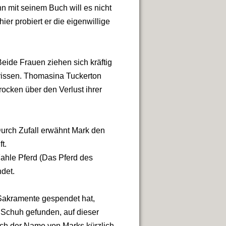
n mit seinem Buch will es nicht
ier probiert er die eigenwillige
eide Frauen ziehen sich kräftig
rissen. Thomasina Tuckerton
ocken über den Verlust ihrer
urch Zufall erwähnt Mark den
t.
Fahle Pferd (Das Pferd des
ndet.
n Sakramente gespendet hat,
s Schuh gefunden, auf dieser
uch der Name von Marks kürzlich