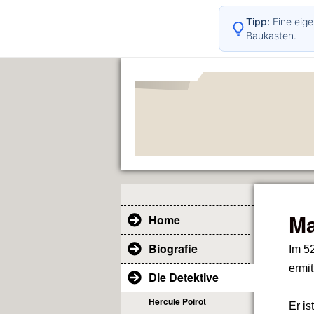
Tipp:
Eine eige
Baukasten.
Ma
Home
Biografie
Im 5
ermit
Die Detektive
Hercule Poirot
Er is