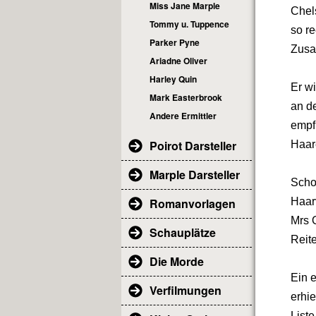
Miss Jane Marple
Chel
Tommy u. Tuppence
so re
Parker Pyne
Zusa
Ariadne Oliver
Harley Quin
Er w
Mark Easterbrook
an d
Andere Ermittler
empf
Poirot Darsteller
Haar
Marple Darsteller
Scho
Romanvorlagen
Haarv
Mrs O
Schauplätze
Reite
Die Morde
Ein 
Verfilmungen
erhi
List