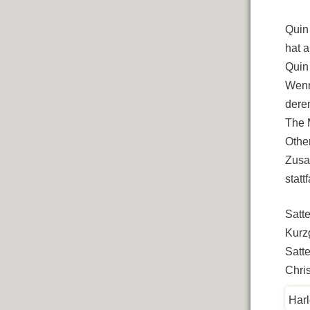
Quin
hat a
Quin 
Wenn
dere
The 
Othe
Zusa
statt
Satte
Kurzg
Satte
Chris
Harl