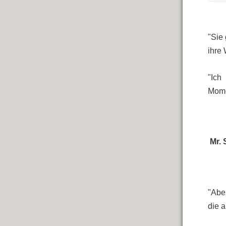
"Sie
ihre
"Ich
Mome
Mr. 
"Abe
die a