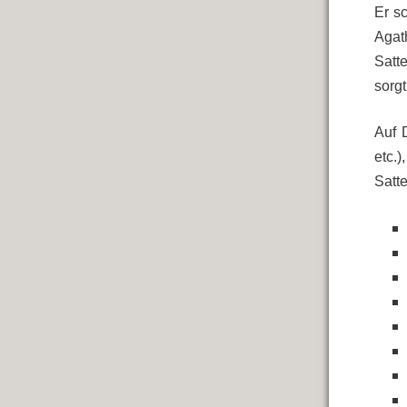
Er s
Agat
Satt
sorgt
Auf 
etc.
Satt