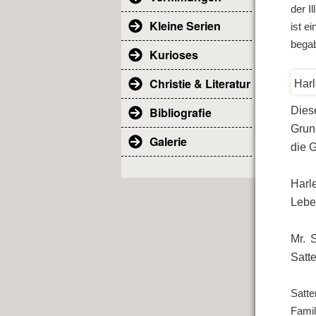
der I
Kleine Serien
ist e
begab
Kurioses
Christie & Literatur
Harl
Bibliografie
Dies
Grun
Galerie
die 
Harl
Lebe
Mr. S
Satt
Satt
Famil