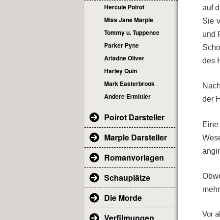
Hercule Poirot
auf d
Miss Jane Marple
Sie v
Tommy u. Tuppence
und 
Parker Pyne
Scho
Ariadne Oliver
des H
Harley Quin
Mark Easterbrook
Nach
Andere Ermittler
der H
Poirot Darsteller
Eine
Marple Darsteller
Wese
angin
Romanvorlagen
Obwo
Schauplätze
mehr
Die Morde
Vor a
Verfilmungen