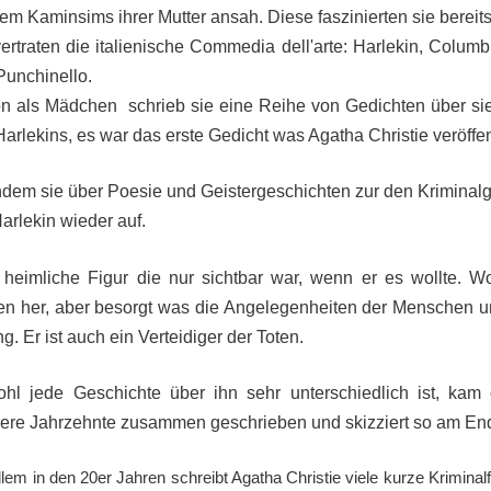
em Kaminsims ihrer Mutter ansah. Diese faszinierten sie bereits
ertraten die italienische Commedia dell'arte: Harlekin, Columbin
Punchinello.
n als Mädchen schrieb sie eine Reihe von Gedichten über si
arlekins, es war das erste Gedicht was Agatha Christie veröffen
dem sie über Poesie und Geistergeschichten zur den Kriminalg
arlekin wieder auf.
 heimliche Figur die nur sichtbar war, wenn er es wollte. 
n her, aber besorgt was die Angelegenheiten der Menschen u
g. Er ist auch ein Verteidiger der Toten.
hl jede Geschichte über ihn sehr unterschiedlich ist, k
ere Jahrzehnte zusammen geschrieben und skizziert so am End
llem in den 20er Jahren schreibt Agatha Christie viele kurze Kriminal