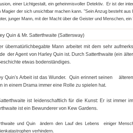
llusion, einer Lichtgestalt, ein geheinmisvoller Detektiv. Er ist der in
in Magier der sich unsichtbar machen kann. "Sein Anzug besteht aus 
ter, junger Mann, mit der Macht über die Geister und Menschen, ein
ey Quin & Mr. Satterthwaite (Sattersway)
er übernatürlichbegabte Mann arbeitet mit dem sehr aufmerks
de der Agent von Harley Quin ist. Durch Satterthwaite (ein ält
Geschichte etwas bodenständiges.
ey Quin's Arbeit ist das Wunder. Quin erinnert seinen ältere
n in einem Drama immer eine Rolle zu spielen hat.
atterthwaite ist leidenschaftlich für die Kunst: Er ist immer i
erthwaite ist ein Bewunderer von Kew Gardens.
erthwaite und Quin ändern den Lauf des Lebens einiger Mensc
ienkatastrophen verhindern.