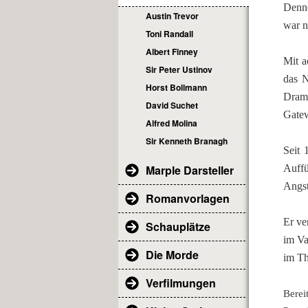
Denno
Austin Trevor
war n
Toni Randall
Albert Finney
Mit a
Sir Peter Ustinov
das N
Horst Bollmann
Drama
David Suchet
Gatew
Alfred Molina
Sir Kenneth Branagh
Seit 
Marple Darsteller
Auffü
Angst
Romanvorlagen
Er ve
Schauplätze
im Va
Die Morde
im Th
Verfilmungen
Berei