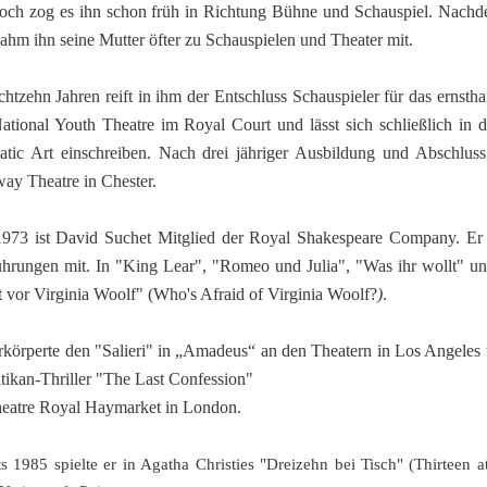
ch zog es ihn schon früh in Richtung Bühne und Schauspiel. Nachde
ahm ihn seine Mutter öfter zu Schauspielen und Theater mit.
chtzehn Jahren reift in ihm der Entschluss Schauspieler für das ernst
ational Youth Theatre im Royal Court und lässt sich schließlich i
tic Art einschreiben. Nach drei jähriger Ausbildung und Abschluss 
ay Theatre in Chester.
1973 ist David Suchet Mitglied der Royal Shakespeare Company. Er 
hrungen mit. In "King Lear", "Romeo und Julia", "Was ihr wollt" und
 vor Virginia Woolf" (Who's Afraid of Virginia Woolf?
)
.
rkörperte den "Salieri" in „Amadeus“ an den Theatern in Los Angel
tikan-Thriller "The Last Confession"
eatre Royal Haymarket in London.
ts 1985 spielte er in Agatha Christies
"Dreizehn bei Tisch" (Thirteen a