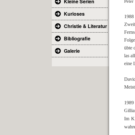
Kleine Serien
Peter
Kurioses
1988 
Zweif
Christie & Literatur
Ferns
Bibliografie
Folge
übte 
Galerie
las a
eine 
Davi
Meist
19
89 
Gilli
Im Ki
wahre