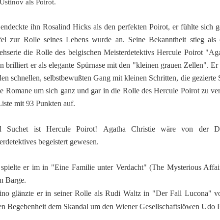
 Ustinov als Poirot
.
endeckte ihn Rosalind Hicks als den perfekten Poirot, er fühlte sich 
el zur Rolle seines Lebens wurde an. Seine Bekanntheit stieg als 
ehserie die Rolle des belgischen Meisterdetektivs Hercule Poirot "Agat
n brilliert er als elegante Spürnase mit den "kleinen grauen Zellen". Er 
den schnellen, selbstbewußten Gang mit kleinen Schritten, die geziert
lle Romane um sich ganz und gar in die Rolle des Hercule Poirot zu ve
Liste mit 93 Punkten auf.
d Suchet ist Hercule Poirot! Agatha Christie wäre von der Da
erdetektives begeistert gewesen.
spielte er im in "Eine Familie unter Verdacht" (The Mysterious Affa
an Barge.
no glänzte er in seiner Rolle als Rudi Waltz in "Der Fall Lucona" v
n Begebenheit dem Skandal um den Wiener Gesellschaftslöwen Udo P