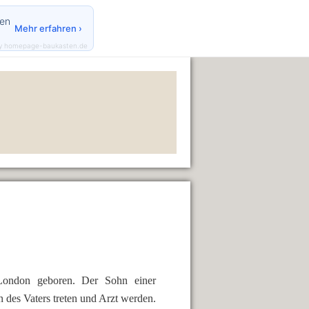
den
Mehr erfahren ›
y homepage-baukasten.de
ondon geboren. Der Sohn einer
 des Vaters treten und Arzt werden.