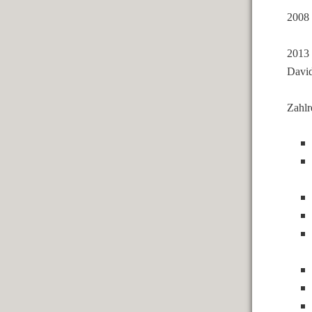
2008
2013 
David
Zahlr