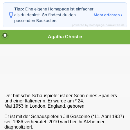
Tipp:
Eine eigene Homepage ist einfacher
als du denkst. So findest du den
Mehr erfahren ›
passenden Baukasten.
powered by homepage-baukasten.de
Agatha Christie
Der
britische
Schauspiele
r ist der Sohn eines Spaniers
und einer Italienerin. Er wurde am
* 24.
Mai
1953
in
London
,
England, geboren.
Er ist mit der Schauspielerin
Jill Gascoine (*11. April 1937)
seit 1986 verheiratet. 2010 wird bei ihr Alzheimer
diagnostiziert.