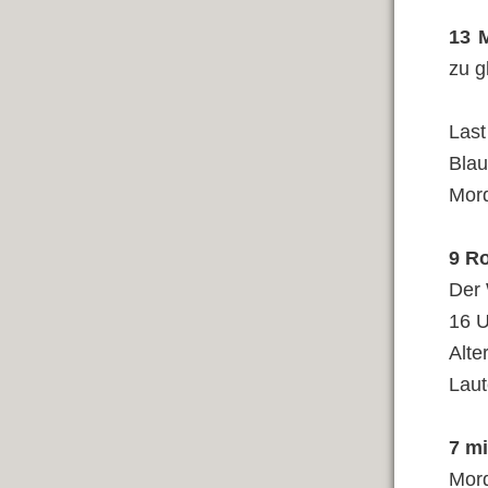
13 
zu g
Last
Blau
Mor
9 R
Der
16 U
Alte
Laut
7 m
Mord