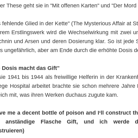
er These geht sie in "Mit offenen Karten" und "Der Mor
 fehlende Glied in der Kette" (The Mysterious Affair at S
hrem Erstlingswerk wird die Wechselwirkung mit zwei u
chnin und Arsen und deren Dosierung klar. So ist jede S
s ungefährlich, aber am Ende durch die erhöhte Dosis de
 Dosis macht das Gift"
sie 1941 bis 1944 als freiwillige Helferin in der Krank
ege Hospital arbeitet brachte sie schon mehrere Jahre
ich mit, was ihren Werken duchaus zugute kam.
e me a decent bottle of poison and I‘ll construct t
e anständige Flasche Gift, und ich werde d
struieren)