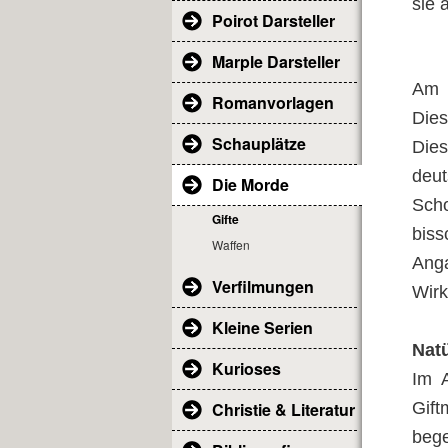
sie 
Poirot Darsteller
Marple Darsteller
Am 3
Romanvorlagen
Dies
Schauplätze
Dies
deut
Die Morde
Sch
Gifte
bis
Waffen
Ang
Verfilmungen
Wirk
Kleine Serien
Natü
Kurioses
Im A
Gift
Christie & Literatur
beg