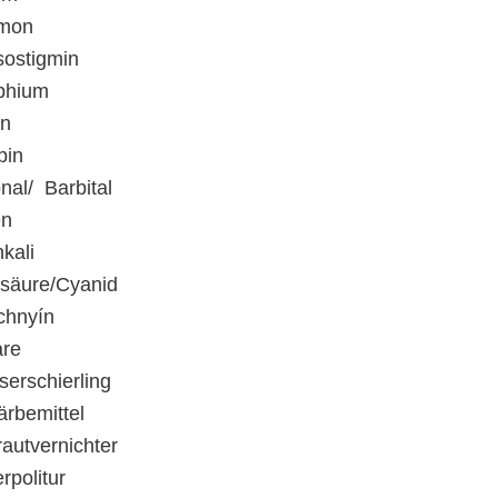
imon
sostigmin
phium
in
pin
nal/ Barbital
en
kali
säure/Cyanid
chnyín
are
erschierling
ärbemittel
autvernichter
erpolitur