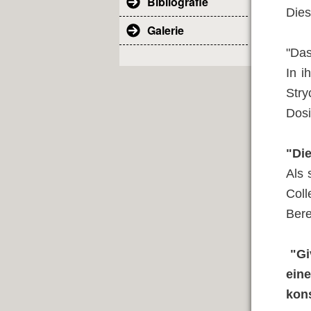
Bibliografie
Dies
Galerie
"Das
In i
Stry
Dosi
"Die
Als 
Coll
Bere
"Giv
ein
kon