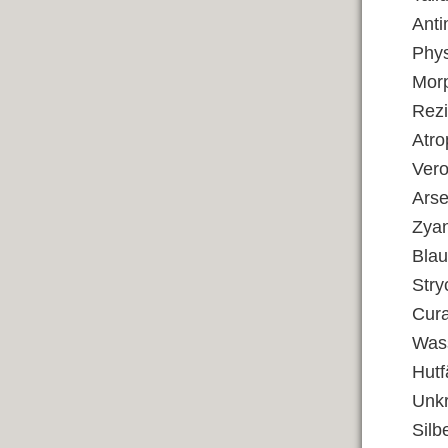
Ant
Phy
Mor
Rez
Atro
Vero
Ars
Zyan
Blau
Stry
Cur
Wass
Hutf
Unkr
Silb