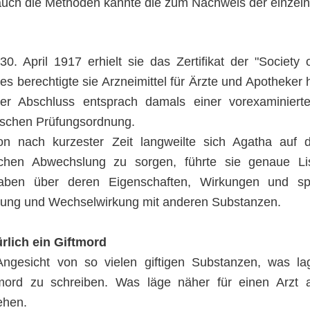
auch die Methoden kannte die zum Nachweis der einzelne
0. April 1917 erhielt sie das Zertifikat der "Society
es berechtigte sie Arzneimittel für Ärzte und Apotheker
er Abschluss entsprach damals einer vorexaminierte
schen Prüfungsordnung.
on nach kurzester Zeit langweilte sich Agatha auf 
schen Abwechslung zu sorgen, führte sie genaue Li
aben über deren Eigenschaften, Wirkungen und spe
ung und Wechselwirkung mit anderen Substanzen.
rlich ein Giftmord
ngesicht von so vielen giftigen Substanzen, was l
mord zu schreiben. Was läge näher für einen Arzt 
ehen.