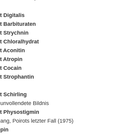
t Digitalis
t Barbituraten
t Strychnin
t Chloralhydrat
t Aconitin
t Atropin
t Cocain
t Strophantin
t Schirling
unvollendete Bildnis
it Physostigmin
ang, Poirots letzter Fall (1975)
opin