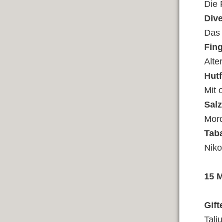
Die 
Div
Das 
Fin
Alte
Hutf
Mit 
Sal
Mord
Tab
Niko
15 M
Gif
Tali